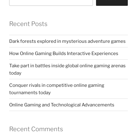
Recent Posts
Dark forests explored in mysterious adventure games
How Online Gaming Builds Interactive Experiences
Take part in battles inside global online gaming arenas
today
Conquer rivals in competitive online gaming
tournaments today
Online Gaming and Technological Advancements
Recent Comments