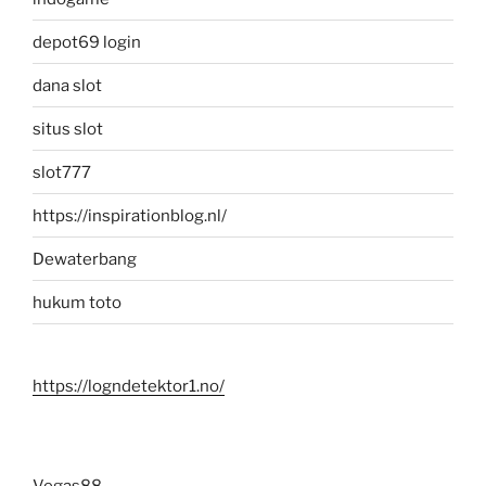
depot69 login
dana slot
situs slot
slot777
https://inspirationblog.nl/
Dewaterbang
hukum toto
https://logndetektor1.no/
Vegas88