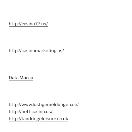
http://casino77.us/
http://casinomarketing.us/
Data Macau
http://www.lustigemeldungen.de/
http://netticasino.us/
http://tandridgeleisure.co.uk