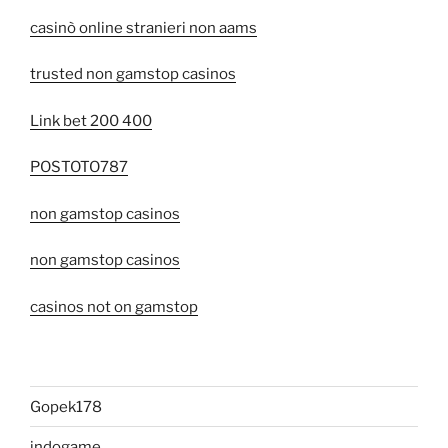
casinò online stranieri non aams
trusted non gamstop casinos
Link bet 200 400
POSTOTO787
non gamstop casinos
non gamstop casinos
casinos not on gamstop
Gopek178
indogame