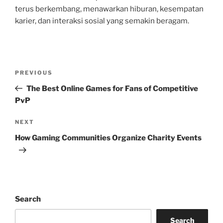
terus berkembang, menawarkan hiburan, kesempatan
karier, dan interaksi sosial yang semakin beragam.
Post
Previous
PREVIOUS
navigation
Post
The Best Online Games for Fans of Competitive
PvP
Next
NEXT
Post
How Gaming Communities Organize Charity Events
Search
Search