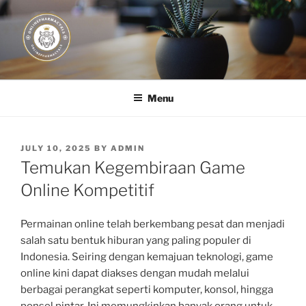
Skip
to
content
JUST DEPLOY IT!
Menu
POSTED
JULY 10, 2025
BY
ADMIN
ON
Temukan Kegembiraan Game
Online Kompetitif
Permainan online telah berkembang pesat dan menjadi
salah satu bentuk hiburan yang paling populer di
Indonesia. Seiring dengan kemajuan teknologi, game
online kini dapat diakses dengan mudah melalui
berbagai perangkat seperti komputer, konsol, hingga