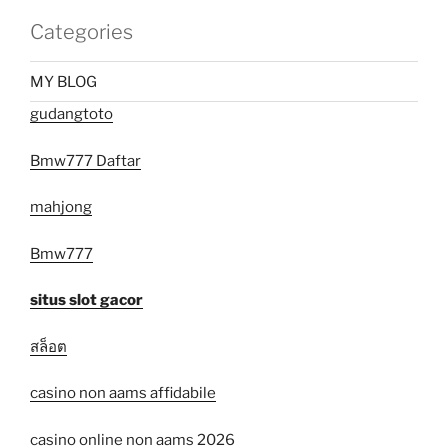
Categories
MY BLOG
gudangtoto
Bmw777 Daftar
mahjong
Bmw777
situs slot gacor
สล็อต
casino non aams affidabile
casino online non aams 2026