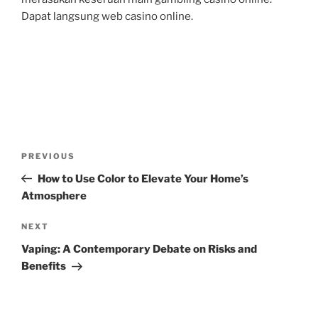
Dapat langsung web casino online.
Post
Previous
PREVIOUS
navigation
Post
How to Use Color to Elevate Your Home’s
Atmosphere
Next
NEXT
Post
Vaping: A Contemporary Debate on Risks and
Benefits