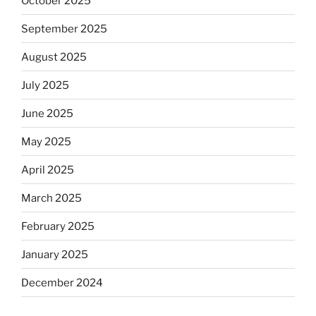
October 2025
September 2025
August 2025
July 2025
June 2025
May 2025
April 2025
March 2025
February 2025
January 2025
December 2024