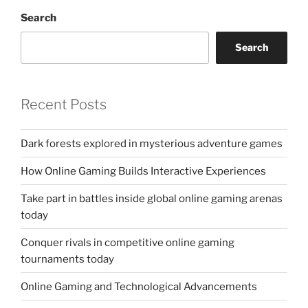
Search
Search
Recent Posts
Dark forests explored in mysterious adventure games
How Online Gaming Builds Interactive Experiences
Take part in battles inside global online gaming arenas
today
Conquer rivals in competitive online gaming
tournaments today
Online Gaming and Technological Advancements