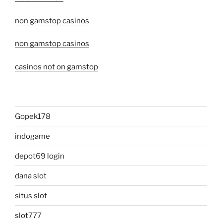
non gamstop casinos
non gamstop casinos
casinos not on gamstop
Gopek178
indogame
depot69 login
dana slot
situs slot
slot777