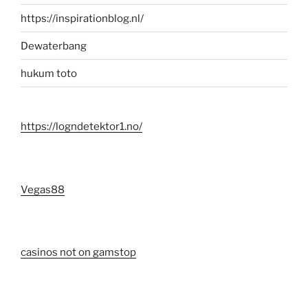
https://inspirationblog.nl/
Dewaterbang
hukum toto
https://logndetektor1.no/
Vegas88
casinos not on gamstop