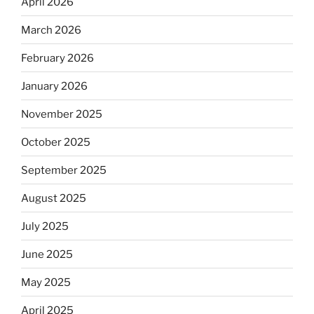
April 2026
March 2026
February 2026
January 2026
November 2025
October 2025
September 2025
August 2025
July 2025
June 2025
May 2025
April 2025