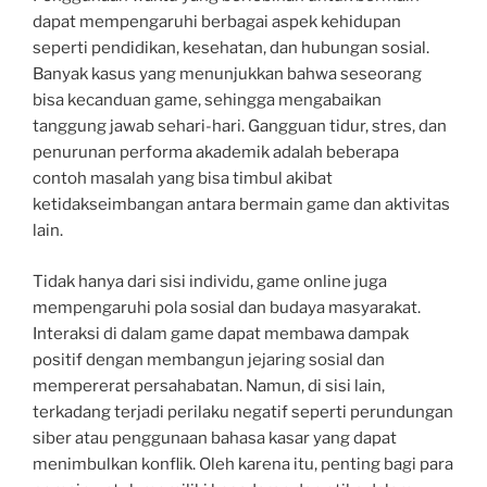
dapat mempengaruhi berbagai aspek kehidupan
seperti pendidikan, kesehatan, dan hubungan sosial.
Banyak kasus yang menunjukkan bahwa seseorang
bisa kecanduan game, sehingga mengabaikan
tanggung jawab sehari-hari. Gangguan tidur, stres, dan
penurunan performa akademik adalah beberapa
contoh masalah yang bisa timbul akibat
ketidakseimbangan antara bermain game dan aktivitas
lain.
Tidak hanya dari sisi individu, game online juga
mempengaruhi pola sosial dan budaya masyarakat.
Interaksi di dalam game dapat membawa dampak
positif dengan membangun jejaring sosial dan
mempererat persahabatan. Namun, di sisi lain,
terkadang terjadi perilaku negatif seperti perundungan
siber atau penggunaan bahasa kasar yang dapat
menimbulkan konflik. Oleh karena itu, penting bagi para