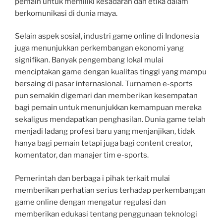
pemain untuk memiliki kesadaran dan etika dalam
berkomunikasi di dunia maya.
Selain aspek sosial, industri game online di Indonesia
juga menunjukkan perkembangan ekonomi yang
signifikan. Banyak pengembang lokal mulai
menciptakan game dengan kualitas tinggi yang mampu
bersaing di pasar internasional. Turnamen e-sports
pun semakin digemari dan memberikan kesempatan
bagi pemain untuk menunjukkan kemampuan mereka
sekaligus mendapatkan penghasilan. Dunia game telah
menjadi ladang profesi baru yang menjanjikan, tidak
hanya bagi pemain tetapi juga bagi content creator,
komentator, dan manajer tim e-sports.
Pemerintah dan berbaga i pihak terkait mulai
memberikan perhatian serius terhadap perkembangan
game online dengan mengatur regulasi dan
memberikan edukasi tentang penggunaan teknologi