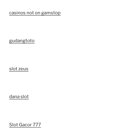
casinos not on gamstop
gudangtoto
slot zeus
dana slot
Slot Gacor 777