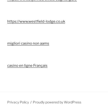
https://www.westfield-lodge.co.uk
migliori casino non aams
casino en ligne Français
Privacy Policy
Proudly powered by WordPress