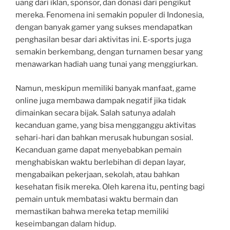
uang dari iklan, sponsor, dan donasi dari pengikut
mereka. Fenomena ini semakin populer di Indonesia,
dengan banyak gamer yang sukses mendapatkan
penghasilan besar dari aktivitas ini. E-sports juga
semakin berkembang, dengan turnamen besar yang
menawarkan hadiah uang tunai yang menggiurkan.
Namun, meskipun memiliki banyak manfaat, game
online juga membawa dampak negatif jika tidak
dimainkan secara bijak. Salah satunya adalah
kecanduan game, yang bisa mengganggu aktivitas
sehari-hari dan bahkan merusak hubungan sosial.
Kecanduan game dapat menyebabkan pemain
menghabiskan waktu berlebihan di depan layar,
mengabaikan pekerjaan, sekolah, atau bahkan
kesehatan fisik mereka. Oleh karena itu, penting bagi
pemain untuk membatasi waktu bermain dan
memastikan bahwa mereka tetap memiliki
keseimbangan dalam hidup.