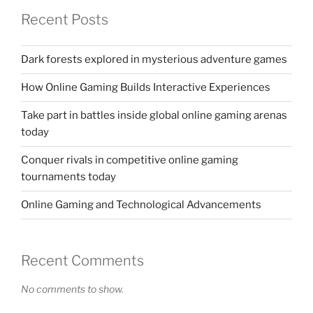
Recent Posts
Dark forests explored in mysterious adventure games
How Online Gaming Builds Interactive Experiences
Take part in battles inside global online gaming arenas
today
Conquer rivals in competitive online gaming
tournaments today
Online Gaming and Technological Advancements
Recent Comments
No comments to show.