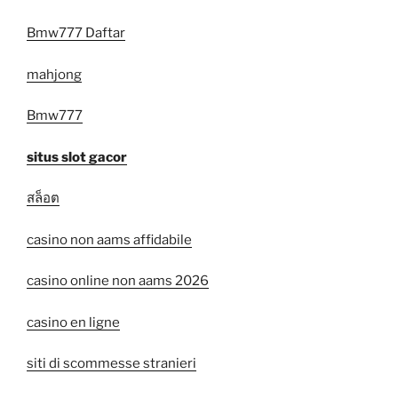
Bmw777 Daftar
mahjong
Bmw777
situs slot gacor
สล็อต
casino non aams affidabile
casino online non aams 2026
casino en ligne
siti di scommesse stranieri