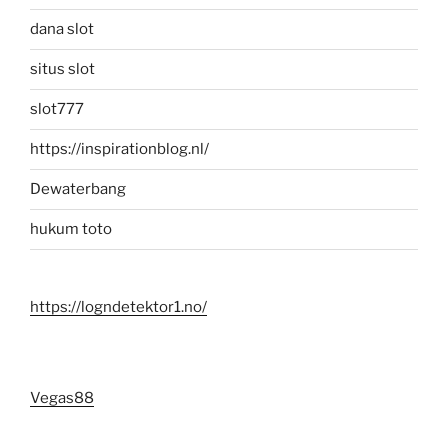
dana slot
situs slot
slot777
https://inspirationblog.nl/
Dewaterbang
hukum toto
https://logndetektor1.no/
Vegas88