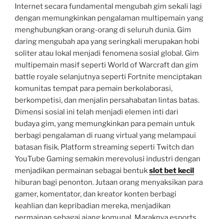
Internet secara fundamental mengubah gim sekali lagi
dengan memungkinkan pengalaman multipemain yang
menghubungkan orang-orang di seluruh dunia. Gim
daring mengubah apa yang seringkali merupakan hobi
soliter atau lokal menjadi fenomena sosial global. Gim
multipemain masif seperti World of Warcraft dan gim
battle royale selanjutnya seperti Fortnite menciptakan
komunitas tempat para pemain berkolaborasi,
berkompetisi, dan menjalin persahabatan lintas batas.
Dimensi sosial ini telah menjadi elemen inti dari
budaya gim, yang memungkinkan para pemain untuk
berbagi pengalaman di ruang virtual yang melampaui
batasan fisik. Platform streaming seperti Twitch dan
YouTube Gaming semakin merevolusi industri dengan
menjadikan permainan sebagai bentuk
slot bet kecil
hiburan bagi penonton. Jutaan orang menyaksikan para
gamer, komentator, dan kreator konten berbagi
keahlian dan kepribadian mereka, menjadikan
permainan sebagai ajang komunal. Maraknya esports,