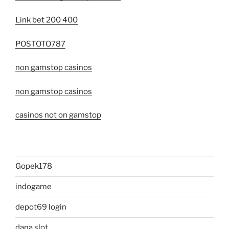
Link bet 200 400
POSTOTO787
non gamstop casinos
non gamstop casinos
casinos not on gamstop
Gopek178
indogame
depot69 login
dana slot