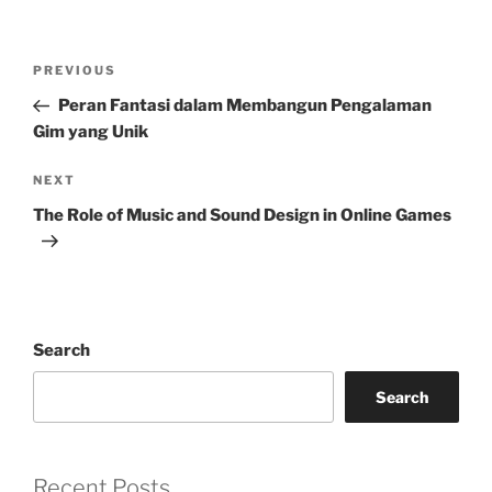
Post
Previous
PREVIOUS
navigation
Post
Peran Fantasi dalam Membangun Pengalaman
Gim yang Unik
Next
NEXT
Post
The Role of Music and Sound Design in Online Games
Search
Search
Recent Posts