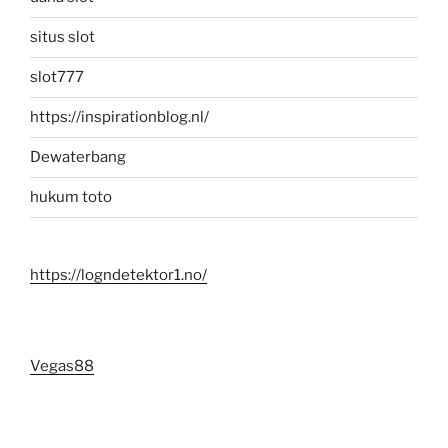
situs slot
slot777
https://inspirationblog.nl/
Dewaterbang
hukum toto
https://logndetektor1.no/
Vegas88