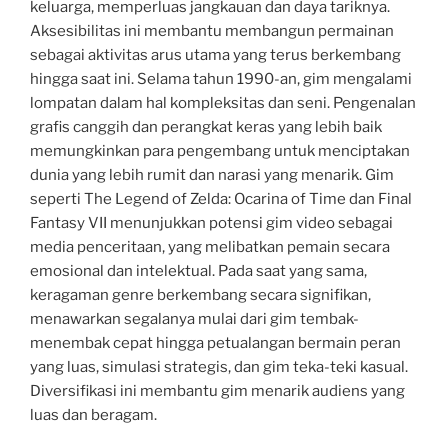
keluarga, memperluas jangkauan dan daya tariknya.
Aksesibilitas ini membantu membangun permainan
sebagai aktivitas arus utama yang terus berkembang
hingga saat ini. Selama tahun 1990-an, gim mengalami
lompatan dalam hal kompleksitas dan seni. Pengenalan
grafis canggih dan perangkat keras yang lebih baik
memungkinkan para pengembang untuk menciptakan
dunia yang lebih rumit dan narasi yang menarik. Gim
seperti The Legend of Zelda: Ocarina of Time dan Final
Fantasy VII menunjukkan potensi gim video sebagai
media penceritaan, yang melibatkan pemain secara
emosional dan intelektual. Pada saat yang sama,
keragaman genre berkembang secara signifikan,
menawarkan segalanya mulai dari gim tembak-
menembak cepat hingga petualangan bermain peran
yang luas, simulasi strategis, dan gim teka-teki kasual.
Diversifikasi ini membantu gim menarik audiens yang
luas dan beragam.