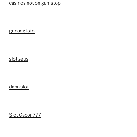
casinos not on gamstop
gudangtoto
slot zeus
dana slot
Slot Gacor 777